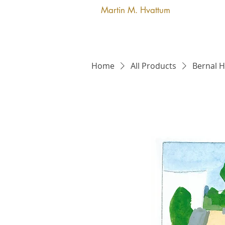
Martin M. Hvattum
Home
All Products
Bernal H